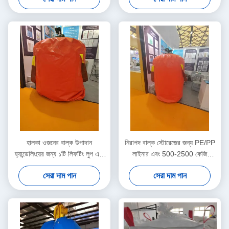
হালকা ওজনের বাল্ক উপাদান
নিরাপদ বাল্ক স্টোরেজের জন্য PE/PP
হ্যান্ডেলিংয়ের জন্য ১টি লিফটিং লুপ এবং
লাইনার এবং 500-2500 কেজি
UV প্রতিরোধী কোটিং সহ ওপেন টপ বিগ
উত্তোলন ক্ষমতা সহ UV প্রতিরোধী বিগ
সেরা দাম পান
সেরা দাম পান
ব্যাগ FIBC
ব্যাগ FIBC