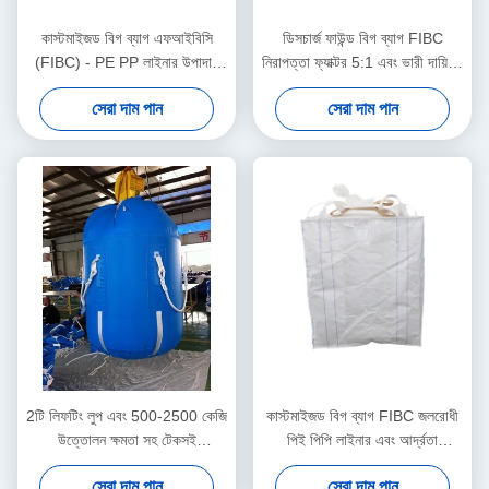
কাস্টমাইজড বিগ ব্যাগ এফআইবিসি
ডিসচার্জ ফাউন্ড বিগ ব্যাগ FIBC
(FIBC) - PE PP লাইনার উপাদান
নিরাপত্তা ফ্যাক্টর 5:1 এবং ভারী দায়িত্ব
এবং বহুমুখী ব্যবহারের জন্য সাধারণ
উপাদান হ্যান্ডলিং জন্য UV প্রতিরোধী
সেরা দাম পান
সেরা দাম পান
ডিসচার্জ স্পাউট সহ
লেপ সঙ্গে
2টি লিফটিং লুপ এবং 500-2500 কেজি
কাস্টমাইজড বিগ ব্যাগ FIBC জলরোধী
উত্তোলন ক্ষমতা সহ টেকসই
পিই পিপি লাইনার এবং আর্দ্রতা
পলিপ্রোপিলিন দিয়ে তৈরি বড় ব্যাগ
সংবেদনশীল পণ্যগুলির জন্য ইউভি
সেরা দাম পান
সেরা দাম পান
FIBC
প্রতিরোধী লেপ সহ