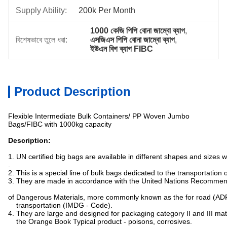
Supply Ability:
200k Per Month
1000 কেজি পিপি বোনা জাম্বো ব্যাগ
, 
বিশেষভাবে তুলে ধরা:
এসজিএস পিপি বোনা জাম্বো ব্যাগ
, 
ইউএন বিগ ব্যাগ FIBC
Product Description
Flexible Intermediate Bulk Containers/ PP Woven Jumbo
Bags/FIBC with 1000kg capacity
Description:
1. UN certified big bags are available in different shapes and sizes 
.
2. This is a special line of bulk bags dedicated to the transportation
3. They are made in accordance with the United Nations Recommen
of Dangerous Materials, more commonly known as the for road (ADR
transportation (IMDG - Code).
4. They are large and designed for packaging category II and III mat
the Orange Book Typical product - poisons, corrosives.