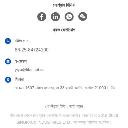
সোশ্যাল মিডিয়া
দ্রুত যোগাযোগ
টেলিফোন
86-25-84724100
ই-মেইল
yiyu@fibc.net.cn
ঠিকানা
আরএম.1607 ঝেংহং ম্যানশন, নং 38 হংকউ আরডি, নানজিং 210001, চীন
গোপনীয়তা নীতি
|
সাইট ম্যাপ
চীন ভালো গুণমান বিগ ব্যাগ এফআইবিসি সরবরাহকারী। কপিরাইট © 2015-2026
SINOPACK INDUSTRIES LTD . সব সমস্ত অধিকার সংরক্ষিত।