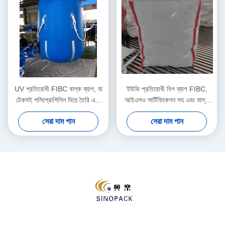
UV প্রতিরোধী FIBC বাল্ক ব্যাগ, যা
ইউভি প্রতিরোধী বিগ ব্যাগ FIBC,
টেকসই পলিপ্রোপিলিন দিয়ে তৈরি এবং
আইএসও সার্টিফিকেশন সহ এবং বাল্ক
উত্তোলন ক্ষমতা ৫০০ থেকে ২৫০০
উপাদান হ্যান্ডলিংয়ের জন্য ৫০০-২৫০০
সেরা দাম পান
সেরা দাম পান
কেজি
কেজি উত্তোলন ক্ষমতা