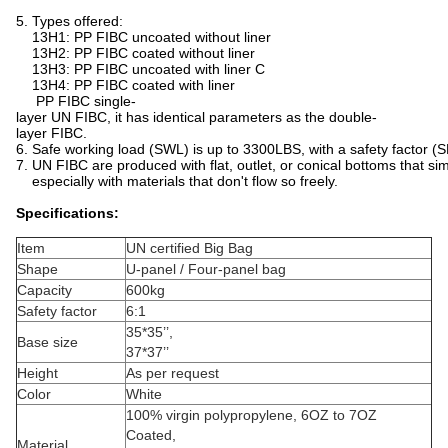
5. Types offered:
13H1: PP FIBC uncoated without liner
13H2: PP FIBC coated without liner
13H3: PP FIBC uncoated with liner C
13H4: PP FIBC coated with liner
PP FIBC single-
layer UN FIBC, it has identical parameters as the double-
layer FIBC.
6. Safe working load (SWL) is up to 3300LBS, with a safety factor (S
7. UN FIBC are produced with flat, outlet, or conical bottoms that si
especially with materials that don't flow so freely.
Specifications:
Item
UN certified Big Bag
Shape
U-panel / Four-panel bag
Capacity
600kg
Safety factor
6:1
35*35’’,
Base size
37*37’’
Height
As per request
Color
White
100% virgin polypropylene, 6OZ to 7OZ
Coated,
Material