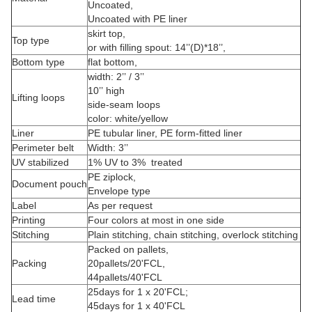
Uncoated,
Uncoated with PE liner
skirt top,
Top type
or with filling spout: 14’’(D)*18’’,
Bottom type
flat bottom,
width: 2’’ / 3’’
10’’ high
Lifting loops
side-seam loops
color: white/yellow
Liner
PE tubular liner, PE form-fitted liner
Perimeter belt
Width: 3’’
UV stabilized
1% UV to 3% treated
PE ziplock,
Document pouch
Envelope type
Label
As per request
Printing
Four colors at most in one side
Stitching
Plain stitching, chain stitching, overlock stitching
Packed on pallets,
Packing
20pallets/20'FCL,
44pallets/40'FCL
25days for 1 x 20'FCL;
Lead time
45days for 1 x 40'FCL