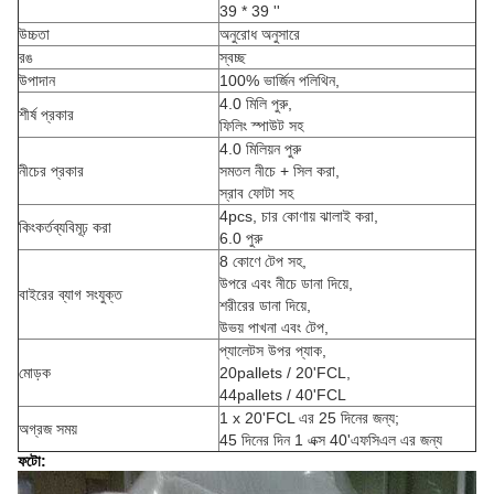
39 * 39 ''
উচ্চতা
অনুরোধ অনুসারে
রঙ
স্বচ্ছ
উপাদান
100% ভার্জিন পলিথিন,
4.0 মিলি পুরু,
শীর্ষ প্রকার
ফিলিং স্পাউট সহ
4.0 মিলিয়ন পুরু
নীচের প্রকার
সমতল নীচে + সিল করা,
স্রাব ফোটা সহ
4pcs, চার কোণায় ঝালাই করা,
কিংকর্তব্যবিমূঢ় করা
6.0 পুরু
8 কোণে টেপ সহ,
উপরে এবং নীচে ডানা দিয়ে,
বাইরের ব্যাগ সংযুক্ত
শরীরের ডানা দিয়ে,
উভয় পাখনা এবং টেপ,
প্যালেটস উপর প্যাক,
মোড়ক
20pallets / 20'FCL,
44pallets / 40'FCL
1 x 20'FCL এর 25 দিনের জন্য;
অগ্রজ সময়
45 দিনের দিন 1 এক্স 40'এফসিএল এর জন্য
ফটো: