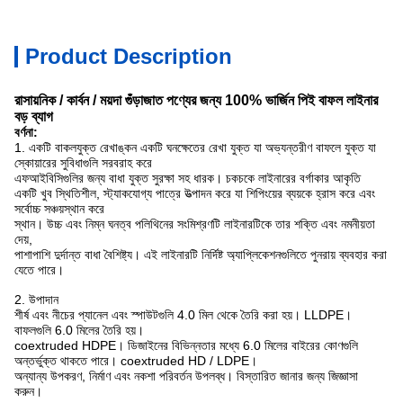
Product Description
রাসায়নিক / কার্বন / ময়দা গুঁড়াজাত পণ্যের জন্য 100% ভার্জিন পিই বাফল লাইনার
বড় ব্যাগ
বর্ণনা:
1. একটি বাকলযুক্ত রেখাঙ্কন একটি ঘনক্ষেতের রেখা যুক্ত যা অভ্যন্তরীণ বাফলে যুক্ত যা
স্কোয়ারের সুবিধাগুলি সরবরাহ করে
এফআইবিসিগুলির জন্য বাধা যুক্ত সুরক্ষা সহ ধারক। চকচকে লাইনারের বর্গাকার আকৃতি
একটি খুব স্থিতিশীল, স্ট্যাকযোগ্য পাত্রে উত্পাদন করে যা শিপিংয়ের ব্যয়কে হ্রাস করে এবং
সর্বোচ্চ সঞ্চয়স্থান করে
স্থান। উচ্চ এবং নিম্ন ঘনত্ব পলিথিনের সংমিশ্রণটি লাইনারটিকে তার শক্তি এবং নমনীয়তা
দেয়,
পাশাপাশি দুর্দান্ত বাধা বৈশিষ্ট্য। এই লাইনারটি নির্দিষ্ট অ্যাপ্লিকেশনগুলিতে পুনরায় ব্যবহার করা
যেতে পারে।
2. উপাদান
শীর্ষ এবং নীচের প্যানেল এবং স্পাউটগুলি 4.0 মিল থেকে তৈরি করা হয়। LLDPE।
বাফলগুলি 6.0 মিলের তৈরি হয়।
coextruded HDPE। ডিজাইনের বিভিন্নতার মধ্যে 6.0 মিলের বাইরের কোণগুলি
অন্তর্ভুক্ত থাকতে পারে। coextruded HD / LDPE।
অন্যান্য উপকরণ, নির্মাণ এবং নকশা পরিবর্তন উপলব্ধ। বিস্তারিত জানার জন্য জিজ্ঞাসা
করুন।