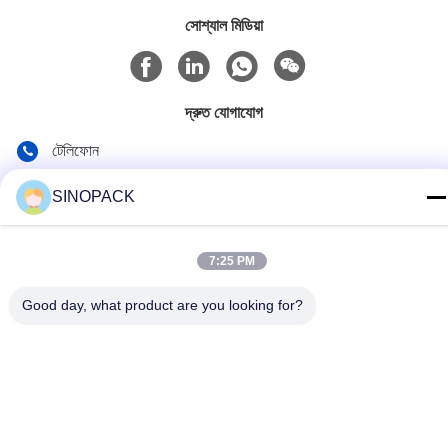
সোশ্যাল মিডিয়া
দ্রুত যোগাযোগ
টেলিফোন
86-25-84724100
SINOPACK
ই-মেইল
yiyu@fibc.net.cn
7:25 PM
ঠিকানা
Good day, what product are you looking for?
আরএম.1607 ঝেংহং ম্যানশন, নং 38 হংকউ আরডি, নানজিং 210001, চীন
গোপনীয়তা নীতি
|
সাইট ম্যাপ
চীন ভালো গুণমান বিগ ব্যাগ এফআইবিসি সরবরাহকারী। কপিরাইট © 2015-2026
SINOPACK INDUSTRIES LTD . সব সমস্ত অধিকার সংরক্ষিত।