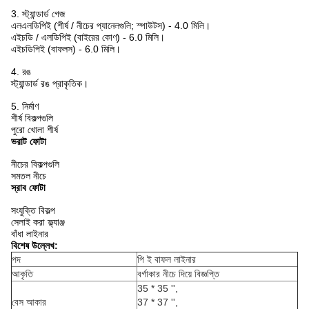
3. স্ট্যান্ডার্ড গেজ
এলএলডিপিই (শীর্ষ / নীচের প্যানেলগুলি; স্পাউটস) - 4.0 মিলি।
এইচডি / এলডিপিই (বাইরের কোণ) - 6.0 মিলি।
এইচডিপিই (বাফলস) - 6.0 মিলি।
4. রঙ
স্ট্যান্ডার্ড রঙ প্রাকৃতিক।
5. নির্মাণ
শীর্ষ বিকল্পগুলি
পুরো খোলা শীর্ষ
ভরাট ফোটা
নীচের বিকল্পগুলি
সমতল নীচে
স্রাব ফোটা
সংযুক্তি বিকল্প
সেলাই করা ফ্ল্যাঞ্জ
বাঁধা লাইনার
বিশেষ উল্লেখ:
পদ
পি ই বাফল লাইনার
আকৃতি
বর্গাকার নীচে দিয়ে বিজ্ঞপ্তি
35 * 35 '',
বেস আকার
37 * 37 '',