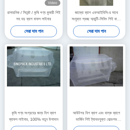
Video
রাসায়নিক / সিমেন্ট / কৃষি পণ্য কুমারী পিই
জাম্বো ব্যাগ এফআইবিসি-র সাথে
সহ বড় ব্যাগ বাফল লাইনার
সংযুক্ত স্বচ্ছ অ্যান্টি-সিফিং পিই বাফল
লাইনার
সেরা দাম পান
সেরা দাম পান
কৃষি পণ্য সংগ্রহের জন্য বিগ ব্যাগ
আউটগর বিগ ব্যাগ এবং বাল্ক ব্যাগে
ব্যাফল লাইনার, 100% নতুন উপাদান
ভার্জিন পিই ট্যাবডযুক্ত বোল্ডলড
এলডিপিই লাইনার