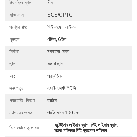
উৎপত্তি স্থল:
চীন
সাক্ষ্যদান:
SGS/CPTC
পণ্যের নাম:
পিই বাফেল লাইনার
পুরুত্ব:
4মিল, 6মিল
নির্মাণ:
চমকানো, ঘনক
ছাপা:
সহ বা ছাড়া
রঙ:
প্রাকৃতিক
সনদপত্র:
এসজিএস/সিপিটিসি
প্যাকেজিং বিবরণ:
কার্টনে
যোগানের ক্ষমতা:
প্রতি মাসে 100 কে
কন্টেইনার লাইনার ব্যাগ
, 
পিই লাইনার ব্যাগ
, 
বিশেষভাবে তুলে ধরা:
ময়দা পাউডার পিই ব্যাফেল লাইনার