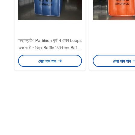
অভ্যন্তরীণ Partitiion হ্যাঁ 4 কোণ Loops
এবং ভারী দায়িত্ব Baffle নির্মাণ সঙ্গে Baffle
ব্যাগ
সেরা দাম পান
সেরা দাম পান