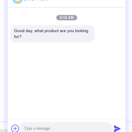
দ্রুত যোগাযোগ
9:15 AM
টেলিফোন
Good day, what product are you looking 
for?
86-25-84724100
ই-মেইল
yiyu@fibc.net.cn
ঠিকানা
আরএম.1607 ঝেংহং ম্যানশন, নং 38 হংকউ আরডি, নানজিং
210001, চীন
াইট © 2015-2026 SINOPACK INDUSTRIES LTD . সব সমস্ত অধিকার সংরক্ষিত।