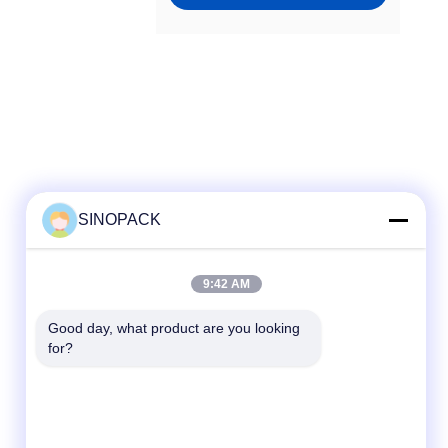
SINOPACK
দ্রুত যোগাযোগ
9:42 AM
টেলিফোন
Good day, what product are you looking 
for?
86-25-84724100
ই-মেইল
yiyu@fibc.net.cn
ঠিকানা