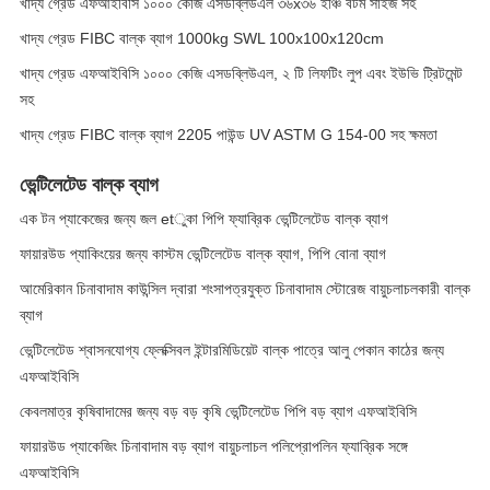
খাদ্য গ্রেড এফআইবিসি ১০০০ কেজি এসডব্লিউএল ৩৬x৩৬ ইঞ্চি বটম সাইজ সহ
খাদ্য গ্রেড FIBC বাল্ক ব্যাগ 1000kg SWL 100x100x120cm
খাদ্য গ্রেড এফআইবিসি ১০০০ কেজি এসডব্লিউএল, ২ টি লিফটিং লুপ এবং ইউভি ট্রিটমেন্ট
সহ
খাদ্য গ্রেড FIBC বাল্ক ব্যাগ 2205 পাউন্ড UV ASTM G 154-00 সহ ক্ষমতা
ভেন্টিলেটেড বাল্ক ব্যাগ
এক টন প্যাকেজের জন্য জল etুকা পিপি ফ্যাব্রিক ভেন্টিলেটেড বাল্ক ব্যাগ
ফায়ারউড প্যাকিংয়ের জন্য কাস্টম ভেন্টিলেটেড বাল্ক ব্যাগ, পিপি বোনা ব্যাগ
আমেরিকান চিনাবাদাম কাউন্সিল দ্বারা শংসাপত্রযুক্ত চিনাবাদাম স্টোরেজ বায়ুচলাচলকারী বাল্ক
ব্যাগ
ভেন্টিলেটেড শ্বাসনযোগ্য ফ্লেক্সিবল ইন্টারমিডিয়েট বাল্ক পাত্রে আলু পেকান কাঠের জন্য
এফআইবিসি
কেবলমাত্র কৃষিবাদামের জন্য বড় বড় কৃষি ভেন্টিলেটেড পিপি বড় ব্যাগ এফআইবিসি
ফায়ারউড প্যাকেজিং চিনাবাদাম বড় ব্যাগ বায়ুচলাচল পলিপ্রোপলিন ফ্যাব্রিক সঙ্গে
এফআইবিসি