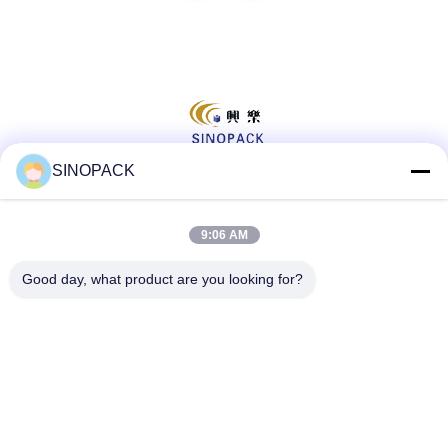
SINOPACK
সোশ্যাল মিডিয়া
9:06 AM
Good day, what product are you looking for?
দ্রুত যোগাযোগ
টেলিফোন
86-25-84724100
ই-মেইল
yiyu@fibc.net.cn