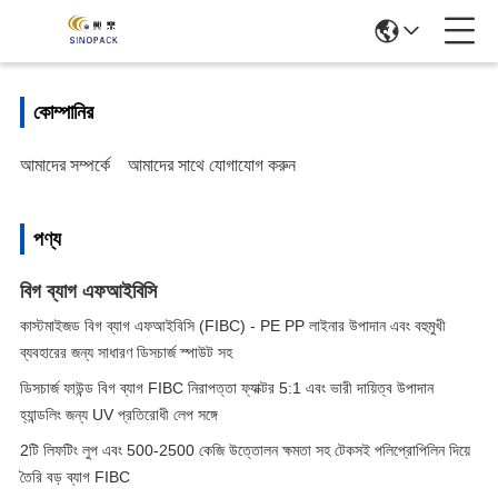
কোম্পানির
আমাদের সম্পর্কে
আমাদের সাথে যোগাযোগ করুন
পণ্য
বিগ ব্যাগ এফআইবিসি
কাস্টমাইজড বিগ ব্যাগ এফআইবিসি (FIBC) - PE PP লাইনার উপাদান এবং বহুমুখী
ব্যবহারের জন্য সাধারণ ডিসচার্জ স্পাউট সহ
ডিসচার্জ ফাউন্ড বিগ ব্যাগ FIBC নিরাপত্তা ফ্যাক্টর 5:1 এবং ভারী দায়িত্ব উপাদান
হ্যান্ডলিং জন্য UV প্রতিরোধী লেপ সঙ্গে
2টি লিফটিং লুপ এবং 500-2500 কেজি উত্তোলন ক্ষমতা সহ টেকসই পলিপ্রোপিলিন দিয়ে
তৈরি বড় ব্যাগ FIBC