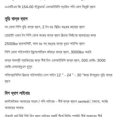
এএসটিএম জি 154-00 স্ট্যান্ডার্ড এফআইবিসি স্তরিত পলি বোপ সিমেন্ট ব্যাগ
নুড়ি বাল্ক ব্যাগ
নন বোনা পিপি নুড়ি বাল্ক ব্যাগ, 2 টন বড় বিল্ডিং কঙ্কর জাম্বো ব্যাগ
হোয়াইট ওয়ান টন পিপি বোনা কংকর বাল্ক ব্যাগ বিল্ডার নির্মাণের ব্যবহারের জন্য
2500lbs ক্যাপাসিটি, সাদা রঙ সহ কঙ্কর বাল্ক বৃহত পাইপিং ব্যাগ
পিপি বোনা পাইপলাইন ট্রান্সপোর্টারস কাঁকড়া বাল্ক ব্যাগ, 3000lbs অবধি
বাল্ক সামগ্রী প্যাকিংয়ের জন্য শীর্ষ বিগ এফআইবিসি বাল্ক ব্যাগ, 500 কেজি- 3000
কেজি এসডাব্লুএল খুলুন
পলিপ্রোপিলিন বিল্ডার পাইপলাইন তেল পাইপ 12 '' - 24 '' - 30 "জন্য উপযুক্ত নুড়ি বাল্ক
ব্যাগ
বিগ ব্যাগ লাইনার
কাস্টমাইজড আকারের ফয়েল / পলি লাইনার - শীর্ষ বাল্ক ব্যাগে sertedোকানো, ফর্মের
আকারের আকার
টেকসই ফর্ম ফিট পিই বিগ ব্যাগ লাইনার স্কার্ট শীর্ষে ফিলিং স্পাউট শীর্ষ প্রকারের শীর্ষ