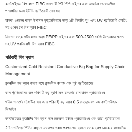
কাস্টমাইজড বিগ ব্যাগ FIBC জলরোধী পিই পিপি লাইনার এবং আর্দ্রতা সংবেদনশীল
পণ্যগুলির জন্য ইউভি প্রতিরোধী লেপ সহ
হালকা ওজনের বাল্ক উপাদান হ্যান্ডেলিংয়ের জন্য ১টি লিফটিং লুপ এবং UV প্রতিরোধী কোটিং
সহ ওপেন টপ বিগ ব্যাগ FIBC
নিরাপদ বাল্ক স্টোরেজের জন্য PE/PP লাইনার এবং 500-2500 কেজি উত্তোলন ক্ষমতা
সহ UV প্রতিরোধী বিগ ব্যাগ FIBC
পরিবাহী বিগ ব্যাগ
Customized Cold Resistant Conductive Big Bag for Supply Chain
Management
কন্ডাক্টিভ বড় ব্যাগ কালো সঙ্গে কন্ডাক্টিভ কাপড় এবং পৃষ্ঠ প্রতিরোধের
ভাল প্রতিরোধের জল পরিবাহী বড় ব্যাগ সঙ্গে চমৎকার রাসায়নিক প্রতিরোধের
খনিজ পদার্থের স্ট্যাটিক ক্ষয় জন্য পরিবাহী বড় ব্যাগ 0.5 সেকেন্ডেরও কম কাস্টমাইজড
ডিজাইন
কাস্টমাইজড কন্ডাক্টিভ বিগ ব্যাগ সঙ্গে চমৎকার ইউভি প্রতিরোধের এবং জারা প্রতিরোধের
2 টন পলিপ্রোপিলিন বায়ুচলাচলযোগ্য শ্বাস প্রশ্বাসের ব্যফল বাল্ক ব্যাগ চমৎকার রাসায়নিক