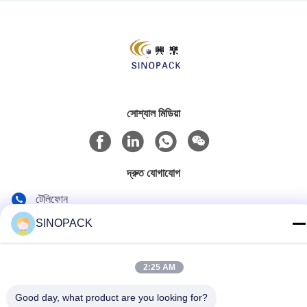
সোশ্যাল মিডিয়া
দ্রুত যোগাযোগ
টেলিফোন
86-25-84724100
SINOPACK
ই-মেইল
2:25 AM
yiyu@fibc.net.cn
ঠিকানা
Good day, what product are you looking for?