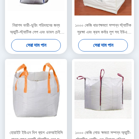
নিরাপদ ভারী-ডুয়িং পরিবহনের জন্য
১০০০ কেজি ধারণক্ষমতা সম্পন্ন স্ট্যাটিক
অ্যান্টি-স্ট্যাটিক লেপ এবং ডাবল চেইন
সুরক্ষা এবং ক্রস কর্নার লুপ সহ ইউএন
সেচ সহ 1000 কেজি ক্ষমতাযুক্ত ইউএন
বিগ ব্যাগ, বিপজ্জনক পদার্থ নিরাপদে
সেরা দাম পান
সেরা দাম পান
বিগ ব্যাগ
পরিবহনের জন্য
হোয়াইট ইউএন বিগ ব্যাগ এফআইবিসি
১০০০ কেজি লোড ক্ষমতা সম্পন্ন অ্যান্টি-