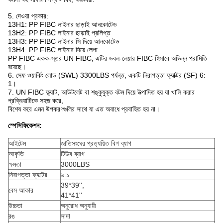
5. দেওয়া প্রকার:
13H1: PP FIBC লাইনার ছাড়াই আনকোটেড
13H2: PP FIBC লাইনার ছাড়াই প্রলিপ্ত
13H3: PP FIBC লাইনার সি দিয়ে আনকোটেড
13H4: PP FIBC লাইনার দিয়ে লেপা
PP FIBC একক-স্তর UN FIBC, এটির ডবল-লেয়ার FIBC হিসাবে অভিন্ন পরামিতি
রয়েছে।
6. সেফ ওয়ার্কিং লোড (SWL) 3300LBS পর্যন্ত, একটি নিরাপত্তা ফ্যাক্টর (SF) 6:
1।
7. UN FIBC ফ্ল্যাট, আউটলেট বা শঙ্কুযুক্ত বটম দিয়ে উত্পাদিত হয় যা খালি করার
প্রক্রিয়াটিকে সহজ করে,
বিশেষ করে এমন উপকরণগুলির সাথে যা এত অবাধে প্রবাহিত হয় না।
স্পেসিফিকেশন:
আইটেম
জাতিসংঘের প্রত্যয়িত বিগ ব্যাগ
আকৃতি
টিউব ব্যাগ
ক্ষমতা
3000LBS
নিরাপত্তা ফ্যাক্টর
৬:১
39*39'',
বেস আকার
41*41''
উচ্চতা
অনুরোধ অনুযায়ী
রঙ
সাদা