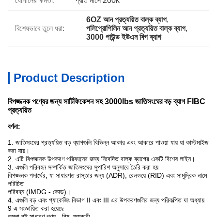
যোগানের ক্ষমতা:
প্রতি মাসে 200k
6OZ আন প্রত্যয়িত বাল্ক ব্যাগ
, 
বিশেষভাবে তুলে ধরা:
পলিপ্রোপিলিন আন প্রত্যয়িত বাল্ক ব্যাগ
, 
3000 পাউন্ড ইউএন বিগ ব্যাগ
Product Description
বিপজ্জনক পণ্যের জন্য সার্টিফিকেশন সহ 3000lbs জাতিসংঘের বড় ব্যাগ FIBC
প্রত্যয়িত
বর্ণনা:
1. জাতিসংঘের প্রত্যয়িত বড় ব্যাগগুলি বিভিন্ন আকার এবং আকারে পাওয়া যায় যা কাস্টমাইজ
করা যায়।
2. এটি বিপজ্জনক উপকরণ পরিবহনের জন্য নিবেদিত বাল্ক ব্যাগের একটি বিশেষ লাইন।
3. এগুলি পরিবহন সম্পর্কিত জাতিসংঘের সুপারিশ অনুসারে তৈরি করা হয়
বিপজ্জনক পদার্থের, যা সাধারণত রাস্তার জন্য (ADR), রেলওয়ে (RID) এবং সামুদ্রিক নামে
পরিচিত
পরিবহন (IMDG - কোড)।
4. এগুলি বড় এবং প্যাকেজিং বিভাগ II এবং III এর উপকরণগুলির জন্য পরিকল্পিত যা অধ্যায়
9 এ সংজ্ঞায়িত করা হয়েছে
কমলা বই সাধারণ পণ্য - বিষ, ক্ষয়কারী.