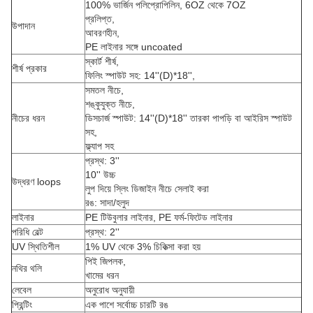
100% ভার্জিন পলিপ্রোপিলিন, 6OZ থেকে 7OZ
প্রলিপ্ত,
উপাদান
আবরণহীন,
PE লাইনার সঙ্গে uncoated
স্কার্ট শীর্ষ,
শীর্ষ প্রকার
ফিলিং স্পাউট সহ: 14''(D)*18'',
সমতল নীচে,
শঙ্কুযুক্ত নীচে,
নীচের ধরন
ডিসচার্জ স্পাউট: 14''(D)*18'' তারকা পাপড়ি বা আইরিস স্পাউট
সহ,
ফ্ল্যাপ সহ
প্রস্থ: 3''
10'' উচ্চ
উদ্ধরণ loops
লুপ দিয়ে স্লিং ডিজাইন নীচে সেলাই করা
রঙ: সাদা/হলুদ
লাইনার
PE টিউবুলার লাইনার, PE ফর্ম-ফিটেড লাইনার
পরিধি বেল্ট
প্রস্থ: 2''
UV স্থিতিশীল
1% UV থেকে 3% চিকিত্সা করা হয়
পিই জিপলক,
নথির থলি
খামের ধরন
লেবেল
অনুরোধ অনুযায়ী
প্রিন্টিং
এক পাশে সর্বোচ্চ চারটি রঙ