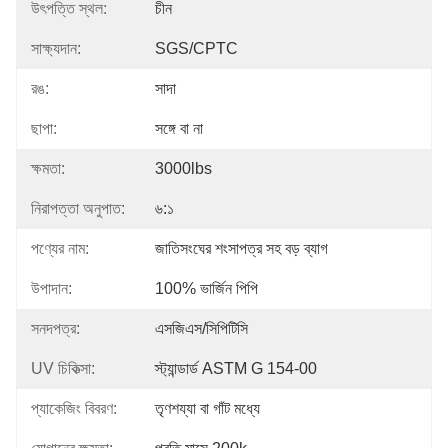
উৎপত্তি স্থল:
চীন
সাক্ষ্যদান:
SGS/CPTC
রঙ:
সাদা
ছাপা:
সঙ্গে বা না
ক্ষমতা:
3000lbs
নিরাপত্তা অনুপাত:
৬:১
পণ্যের নাম:
জাতিসংঘের শংসাপত্র সহ বড় ব্যাগ
উপাদান:
100% ভার্জিন পিপি
সনদপত্র:
এসজিএস/সিপিটিসি
UV চিকিত্সা:
স্ট্যান্ডার্ড ASTM G 154-00
প্যাকেজিং বিবরণ:
তৃণশয্যা বা গাঁট মধ্যে