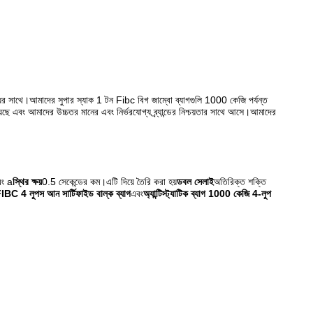
ধের সাথে।আমাদের সুপার স্যাক 1 টন Fibc বিগ জাম্বো ব্যাগগুলি 1000 কেজি পর্যন্ত
়েছে এবং আমাদের উচ্চতর মানের এবং নির্ভরযোগ্য ব্র্যান্ডের নিশ্চয়তার সাথে আসে।আমাদের
ং a
স্থির ক্ষয়
0.5 সেকেন্ডের কম।এটি দিয়ে তৈরি করা হয়
ডবল সেলাই
অতিরিক্ত শক্তি
IBC 4 লুপস আন সার্টিফাইড বাল্ক ব্যাগ
এবং
অ্যান্টিস্ট্যাটিক ব্যাগ 1000 কেজি 4-লুপ