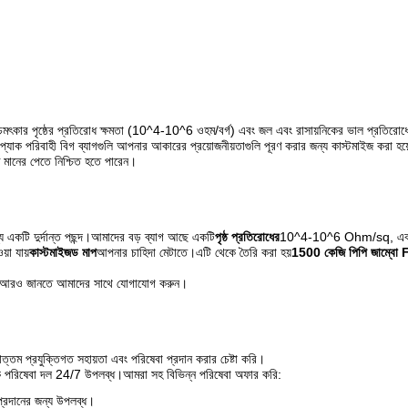
ে, চমৎকার পৃষ্ঠের প্রতিরোধ ক্ষমতা (10^4-10^6 ওহম/বর্গ) এবং জল এবং রাসায়নিকের ভাল প্রতিরো
িনোপ্যাক পরিবাহী বিগ ব্যাগগুলি আপনার আকারের প্রয়োজনীয়তাগুলি পূরণ করার জন্য কাস্টমাইজ করা হয
্চ মানের পেতে নিশ্চিত হতে পারেন।
য একটি দুর্দান্ত পছন্দ।আমাদের বড় ব্যাগ আছে একটি
পৃষ্ঠ প্রতিরোধের
10^4-10^6 Ohm/sq, এব
়া যায়
কাস্টমাইজড মাপ
আপনার চাহিদা মেটাতে।এটি থেকে তৈরি করা হয়
1500 কেজি পিপি জাম্বো F
্কে আরও জানতে আমাদের সাথে যোগাযোগ করুন।
ত্তম প্রযুক্তিগত সহায়তা এবং পরিষেবা প্রদান করার চেষ্টা করি।
হক পরিষেবা দল 24/7 উপলব্ধ।আমরা সহ বিভিন্ন পরিষেবা অফার করি:
 প্রদানের জন্য উপলব্ধ।