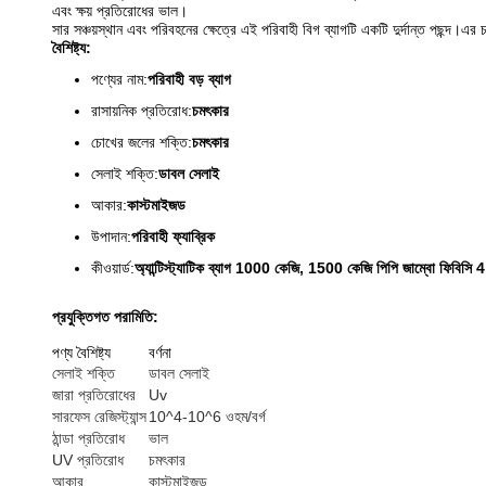
এবং ক্ষয় প্রতিরোধের ভাল।
সার সঞ্চয়স্থান এবং পরিবহনের ক্ষেত্রে এই পরিবাহী বিগ ব্যাগটি একটি দুর্দান্ত পছন্দ।এ
বৈশিষ্ট্য:
পণ্যের নাম:
পরিবাহী বড় ব্যাগ
রাসায়নিক প্রতিরোধ:
চমৎকার
চোখের জলের শক্তি:
চমৎকার
সেলাই শক্তি:
ডাবল সেলাই
আকার:
কাস্টমাইজড
উপাদান:
পরিবাহী ফ্যাব্রিক
কীওয়ার্ড:
অ্যান্টিস্ট্যাটিক ব্যাগ 1000 কেজি, 1500 কেজি পিপি জাম্বো ফিবিসি 4 ল
প্রযুক্তিগত পরামিতি:
পণ্য বৈশিষ্ট্য
বর্ণনা
সেলাই শক্তি
ডাবল সেলাই
জারা প্রতিরোধের
Uv
সারফেস রেজিস্ট্যান্স
10^4-10^6 ওহম/বর্গ
ঠান্ডা প্রতিরোধ
ভাল
UV প্রতিরোধ
চমৎকার
আকার
কাস্টমাইজড