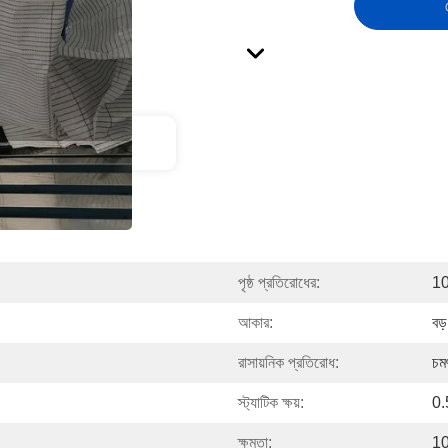
ct Description
পৃষ্ঠ প্রতিরোধের:
10
আকার:
বড়
রাসায়নিক প্রতিরোধ:
চম
স্ট্যাটিক ক্ষয়:
0.
ক্ষমতা:
1