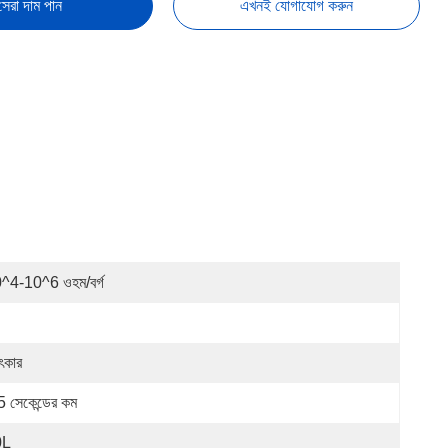
সেরা দাম পান
এখনই যোগাযোগ করুন
^4-10^6 ওহম/বর্গ
ৎকার
5 সেকেন্ডের কম
0L