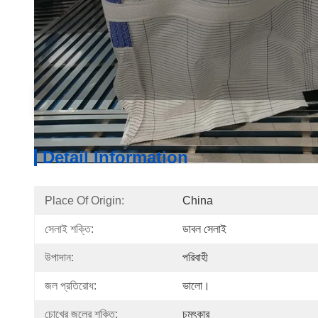
Detail Information
Produ
Detail Information
Place Of Origin:
China
সেলাই শক্তি:
ডাবল সেলাই
উপাদান:
পরিবাহী
জল প্রতিরোধ:
ভালো।
চোখের জলের শক্তি:
চমৎকার