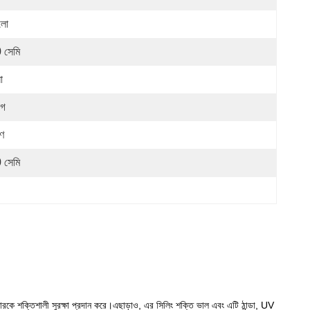
লো
 সেমি
া
াগ
ৃণ
 সেমি
কে শক্তিশালী সুরক্ষা প্রদান করে।এছাড়াও, এর সিলিং শক্তি ভাল এবং এটি ঠান্ডা, UV