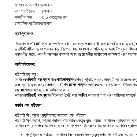
চোখের জলের শক্তি
চমৎকার
ঘর্ষণ প্রতিরোধ
চমৎকার
স্ট্যাটিক ক্ষয়
0.5 সেকেন্ডের কম
রাসায়নিক প্রতিরোধ
চমৎকার
অ্যাপ্লিকেশন:
সিনোপ্যাক পরিবাহী বিগ ব্যাগগুলিকে ঘর্ষণে অত্যন্ত প্রতিরোধী হতে ডিজাইন করা হয়েছ
অ্যান্টিস্ট্যাটিক সুরক্ষা প্রদান করে নিরাপদে সার সংরক্ষণ বা পরিবহনের জন্য উপযুক্ত।স
পণ্যগুলির সাথে, আপনি আপনার ব্যবসার জন্য প্রয়োজনীয় সর্বোত্তম কর্মক্ষমতা এবং সর্বোচ
কাস্টমাইজেশন:
পরিবাহী বড় ব্যাগ
আমাদের
পরিবাহী বড় ব্যাগ
থেকে
সাইনোপ্যাক
আপনার স্ট্যাটিক এবং পরিবাহী প্রয়োজনের জন্
এবং স্থায়িত্বের জন্য।প্লাস, দ
চোখের জলের শক্তি
চমৎকারআমাদের বড় ব্যাগ বিভিন্ন পাওয
বড় ব্যাগ
সেরা মানের এবং কর্মক্ষমতা জন্য.
আমাদের
পরিবাহী বড় ব্যাগ
গর্বিতভাবে তৈরি করা হয়
চীন
.আমাদের পণ্য এবং পরিষেবা সম্পর
সমর্থন এবং পরিষেবা:
পরিবাহী বিগ ব্যাগ প্রযুক্তিগত সহায়তা এবং পরিষেবা
পরিবাহী বিগ ব্যাগে, আমরা গ্রাহক পরিষেবার গুরুত্ব বুঝি।আমরা আমাদের গ্রাহকদের সর্বো
আমাদের পণ্য সম্পর্কে আপনার যে কোনো প্রশ্ন বা উদ্বেগের উত্তর দিতে আমাদের গ্রা
প্রযুক্তিগত সহায়তা: আমাদের বিশেষজ্ঞদের দল প্রযুক্তিগত পরামর্শ এবং সহায়তা