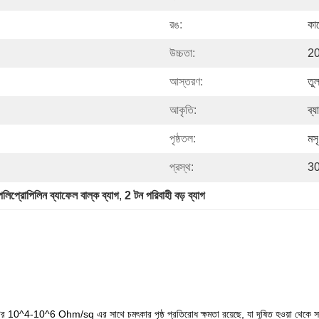
রঙ:
কা
উচ্চতা:
20
আস্তরণ:
তুল
আকৃতি:
ব্য
পৃষ্ঠতল:
মস
প্রস্থ:
30
পলিপ্রোপিলিন ব্যাফেল বাল্ক ব্যাগ
, 
2 টন পরিবাহী বড় ব্যাগ
ির 10^4-10^6 Ohm/sq এর সাথে চমৎকার পৃষ্ঠ প্রতিরোধ ক্ষমতা রয়েছে, যা দূষিত হওয়া থেকে সার