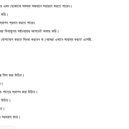
ারে এমন যেকোনো সমস্যা সমাধানে সহায়তা করতে পারেন।
র করি।
িস্থাপন প্রদান করতে পারেন.
া বিনামূল্যে সফ্টওয়্যার আপডেট অফার করি।
থে যোগাযোগ করতে দ্বিধা করবেন না।আমরা এখানে সাহায্য করতে এসেছি.
িয়ে সিল করা উচিত।
ুন।
িপিং পাত্রে স্থাপন করা উচিত।
রা উচিত।
চিত।
রেজ সরবরাহ করে।