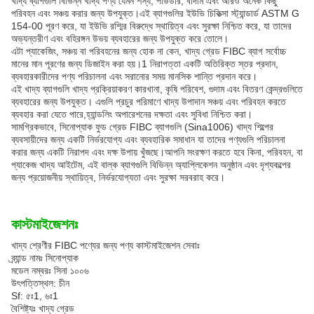
খাদ্য ব্যাগগুলি বিভিন্ন খাদ্য পণ্য যেমন শস্য, পাউডার, বাদাম এবং আরও অনেক কিছু
পরিবহন এবং সঞ্চয় করার জন্য উপযুক্ত।এই ব্যাগগুলির ইউভি চিকিত্সা স্ট্যান্ডার্ড ASTM G
154-00 পূরণ করে, যা ইউভি রশ্মির বিরুদ্ধে স্থায়িত্ব এবং সুরক্ষা নিশ্চিত করে, যা তাদের
অভ্যন্তরীণ এবং বহিরঙ্গন উভয় ব্যবহারের জন্য উপযুক্ত করে তোলে।
এটা প্যাকেজিং, সঞ্চয় বা পরিবহনের জন্য হোক না কেন, খাদ্য গ্রেড FIBC ব্যাগ সর্বোচ্চ
মানের মান পূরণের জন্য ডিজাইন করা হয়।1 নিরাপত্তা একটি অতিরিক্ত স্তর প্রদান,
ব্যবহারকারীদের পণ্য পরিচালনা এবং সরানোর সময় মানসিক শান্তি প্রদান করে।
এই খাদ্য ব্যাগগুলি খাদ্য প্রক্রিয়াকরণ কারখানা, কৃষি পরিবেশ, গুদাম এবং বিতরণ কেন্দ্রগুলিতে
ব্যবহারের জন্য উপযুক্ত। এগুলি প্রচুর পরিমাণে খাদ্য উপাদান সঞ্চয় এবং পরিবহন করতে
ব্যবহার করা যেতে পারে,হ্যান্ডলিং অপারেশনের দক্ষতা এবং সুবিধা নিশ্চিত করা।
সামগ্রিকভাবে, সিনোপ্যাক ফুড গ্রেড FIBC ব্যাগগুলি (Sina1006) খাদ্য শিল্পের
ব্যবসায়ীদের জন্য একটি নির্ভরযোগ্য এবং ব্যবহারিক সমাধান যা তাদের পণ্যগুলি পরিচালনা
করার জন্য একটি নিরাপদ এবং দক্ষ উপায় খুঁজছে।আপনি সংরক্ষণ করতে হবে কিনা, পরিবহন, বা
প্যাকেজ খাদ্য আইটেম, এই বাল্ক ব্যাগগুলি বিভিন্ন অ্যাপ্লিকেশন অনুষ্ঠান এবং দৃশ্যকল্পের
জন্য প্রয়োজনীয় স্থায়িত্ব, নির্ভরযোগ্যতা এবং সুরক্ষা সরবরাহ করে।
কাস্টমাইজেশনঃ
খাদ্য শ্রেণীর FIBC পণ্যের জন্য পণ্য কাস্টমাইজেশন সেবাঃ
ব্র্যান্ড নামঃ সিনোপ্যাক
মডেল নম্বরঃ সিনা ১০০৬
উৎপত্তিস্থল: চীন
Sf: ৫ঃ1, ৬ঃ1
বৈশিষ্ট্যঃ খাদ্য গ্রেড