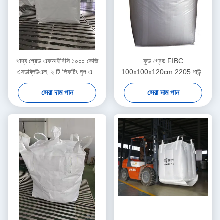
খাদ্য গ্রেড এফআইবিসি ১০০০ কেজি
ফুড গ্রেড FIBC
এসডব্লিউএল, ২ টি লিফটিং লুপ এবং
100x100x120cm 2205 পাউন্ড
ইউভি ট্রিটমেন্ট সহ
ক্ষমতা সহ
সেরা দাম পান
সেরা দাম পান