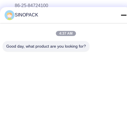
86-25-84724100
SINOPACK
ই-মেইল
yiyu@fibc.net.cn
4:37 AM
ঠিকানা
আরএম.1607 ঝেংহং ম্যানশন, নং 38 হংকউ আরডি, নানজিং 210001, চীন
Good day, what product are you looking for?
গোপনীয়তা নীতি
|
সাইট ম্যাপ
চীন ভালো গুণমান বিগ ব্যাগ এফআইবিসি সরবরাহকারী। কপিরাইট © 2015-2026
SINOPACK INDUSTRIES LTD . সব সমস্ত অধিকার সংরক্ষিত।