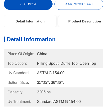
সেরা দাম পান
এখনই যোগাযোগ করুন
Detail Information
Product Description
Detail Information
Place Of Origin:
China
Top Option:
Filling Spout, Duffle Top, Open Top
Uv Standard:
ASTM G 154-00
Bottom Size:
35*35’’, 36*36’’,
Capacity:
2205lbs
Uv Treatment:
Standard ASTM G 154-00