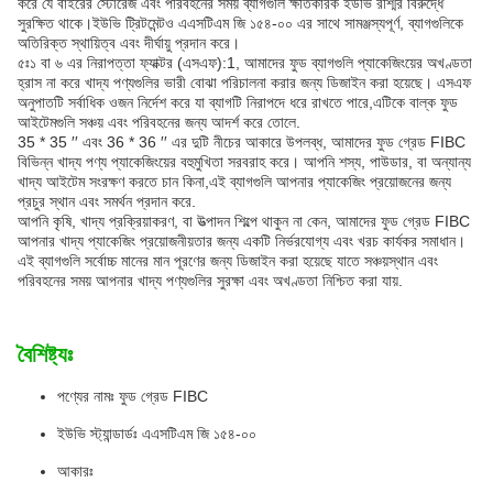
করে যে বাইরের স্টোরেজ এবং পরিবহনের সময় ব্যাগগুলি ক্ষতিকারক ইউভি রশ্মির বিরুদ্ধে
সুরক্ষিত থাকে।ইউভি ট্রিটমেন্টও এএসটিএম জি ১৫৪-০০ এর সাথে সামঞ্জস্যপূর্ণ, ব্যাগগুলিকে
অতিরিক্ত স্থায়িত্ব এবং দীর্ঘায়ু প্রদান করে।
৫ঃ১ বা ৬ এর নিরাপত্তা ফ্যাক্টর (এসএফ):1, আমাদের ফুড ব্যাগগুলি প্যাকেজিংয়ের অখণ্ডতা
হ্রাস না করে খাদ্য পণ্যগুলির ভারী বোঝা পরিচালনা করার জন্য ডিজাইন করা হয়েছে। এসএফ
অনুপাতটি সর্বাধিক ওজন নির্দেশ করে যা ব্যাগটি নিরাপদে ধরে রাখতে পারে,এটিকে বাল্ক ফুড
আইটেমগুলি সঞ্চয় এবং পরিবহনের জন্য আদর্শ করে তোলে.
35 * 35 ′′ এবং 36 * 36 ′′ এর দুটি নীচের আকারে উপলব্ধ, আমাদের ফুড গ্রেড FIBC
বিভিন্ন খাদ্য পণ্য প্যাকেজিংয়ের বহুমুখিতা সরবরাহ করে। আপনি শস্য, পাউডার, বা অন্যান্য
খাদ্য আইটেম সংরক্ষণ করতে চান কিনা,এই ব্যাগগুলি আপনার প্যাকেজিং প্রয়োজনের জন্য
প্রচুর স্থান এবং সমর্থন প্রদান করে.
আপনি কৃষি, খাদ্য প্রক্রিয়াকরণ, বা উত্পাদন শিল্পে থাকুন না কেন, আমাদের ফুড গ্রেড FIBC
আপনার খাদ্য প্যাকেজিং প্রয়োজনীয়তার জন্য একটি নির্ভরযোগ্য এবং খরচ কার্যকর সমাধান।
এই ব্যাগগুলি সর্বোচ্চ মানের মান পূরণের জন্য ডিজাইন করা হয়েছে যাতে সঞ্চয়স্থান এবং
পরিবহনের সময় আপনার খাদ্য পণ্যগুলির সুরক্ষা এবং অখণ্ডতা নিশ্চিত করা যায়.
বৈশিষ্ট্যঃ
পণ্যের নামঃ ফুড গ্রেড FIBC
ইউভি স্ট্যান্ডার্ডঃ এএসটিএম জি ১৫৪-০০
আকারঃ