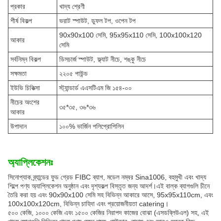
প্রকার
খাদ্য শ্রেণী
শীর্ষ বিকল্প
ভরাট স্পাউট, ডুফল টপ, ওপেন টপ
90x90x100 সেমি, 95x95x110 সেমি, 100x100x120
আকার
সেমি
সর্বনিম্ন বিকল্প
ডিসচার্জ স্পাউট, ফ্ল্যাট নীচে, শঙ্কু নীচে
সক্ষমতা
২২০৫ পাউন্ড
ইউভি চিকিত্সা
স্ট্যান্ডার্ড এএসটিএম জি ১৫৪-০০
নীচের অংশের
৩৫*৩৫, ৩৬*৩৬
আকার
উপাদান
১০০% ভার্জিন পলিপ্রোপিলিন
অ্যাপ্লিকেশনঃ
সিনোপ্যাক ব্র্যান্ডের ফুড গ্রেড FIBC ব্যাগ, মডেল নম্বর Sina1006, বহুমুখী এবং খাদ্য
শিল্পে পণ্য অ্যাপ্লিকেশন অনুষ্ঠান এবং দৃশ্যকল্প বিস্তৃত জন্য আদর্শ।এই বাল্ক ব্যাগগুলি চীনে
তৈরি করা হয় এবং 90x90x100 সেমি সহ বিভিন্ন আকারে আসে, 95x95x110cm, এবং
100x100x120cm, বিভিন্ন চাহিদা এবং প্রয়োজনীয়তা catering।
৫০০ কেজি, ১০০০ কেজি এবং ১৫০০ কেজির নিরাপদ কাজের বোঝা (এসডব্লিউএল) সহ, এই