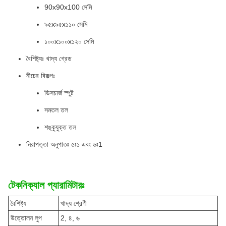
90x90x100 সেমি
৯৫x৯৫x১১০ সেমি
১০০x১০০x১২০ সেমি
বৈশিষ্ট্যঃ খাদ্য গ্রেড
নীচের বিকল্পঃ
ডিসচার্জ স্পুট
সমতল তল
শঙ্কুযুক্ত তল
নিরাপত্তা অনুপাতঃ ৫ঃ১ এবং ৬ঃ1
টেকনিক্যাল প্যারামিটারঃ
বৈশিষ্ট্য
খাদ্য শ্রেণী
উত্তোলন লুপ
2, ৪, ৬