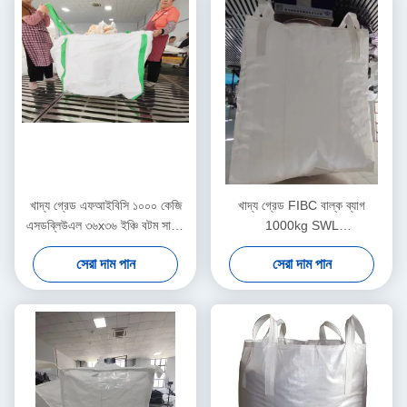
খাদ্য গ্রেড এফআইবিসি ১০০০ কেজি
খাদ্য গ্রেড FIBC বাল্ক ব্যাগ
এসডব্লিউএল ৩৬x৩৬ ইঞ্চি বটম সাইজ
1000kg SWL
সহ
100x100x120cm
সেরা দাম পান
সেরা দাম পান