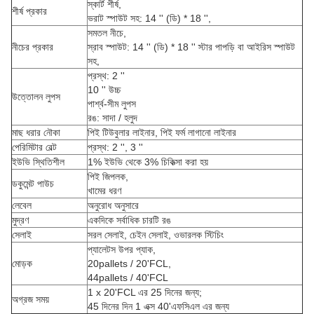
স্কার্ট শীর্ষ,
শীর্ষ প্রকার
ভরাট স্পাউট সহ: 14 '' (ডি) * 18 '',
সমতল নীচে,
নীচের প্রকার
স্রাব স্পাউট: 14 '' (ডি) * 18 '' স্টার পাপড়ি বা আইরিস স্পাউট
সহ,
প্রস্থ: 2 ''
10 '' উচ্চ
উত্তোলন লুপস
পার্শ্ব-সীম লুপস
রঙ: সাদা / হলুদ
মাছ ধরার নৌকা
পিই টিউবুলার লাইনার, পিই ফর্ম লাগানো লাইনার
পেরিমিটার বেল্ট
প্রস্থ: 2 '', 3 ''
ইউভি স্থিতিশীল
1% ইউভি থেকে 3% চিকিত্সা করা হয়
পিই জিপলক,
ডকুমেন্ট পাউচ
খামের ধরণ
লেবেল
অনুরোধ অনুসারে
মুদ্রণ
একদিকে সর্বাধিক চারটি রঙ
সেলাই
সরল সেলাই, চেইন সেলাই, ওভারলক স্টিচিং
প্যালেটস উপর প্যাক,
মোড়ক
20pallets / 20'FCL,
44pallets / 40'FCL
1 x 20'FCL এর 25 দিনের জন্য;
অগ্রজ সময়
45 দিনের দিন 1 এক্স 40'এফসিএল এর জন্য