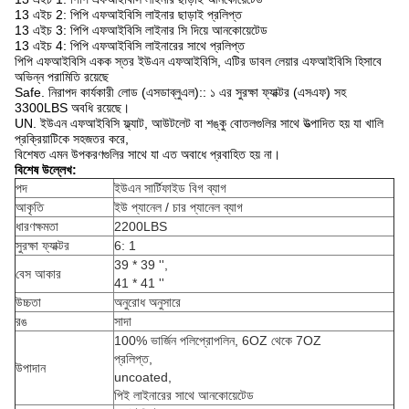
13 এইচ 2: পিপি এফআইবিসি লাইনার ছাড়াই প্রলিপ্ত
13 এইচ 3: পিপি এফআইবিসি লাইনার সি দিয়ে আনকোয়েটেড
13 এইচ 4: পিপি এফআইবিসি লাইনারের সাথে প্রলিপ্ত
পিপি এফআইবিসি একক স্তর ইউএন এফআইবিসি, এটির ডাবল লেয়ার এফআইবিসি হিসাবে
অভিন্ন পরামিতি রয়েছে
Safe. নিরাপদ কার্যকারী লোড (এসডাব্লুএল):: ১ এর সুরক্ষা ফ্যাক্টর (এসএফ) সহ
3300LBS অবধি রয়েছে।
UN. ইউএন এফআইবিসি ফ্ল্যাট, আউটলেট বা শঙ্কু বোতলগুলির সাথে উত্পাদিত হয় যা খালি
প্রক্রিয়াটিকে সহজতর করে,
বিশেষত এমন উপকরণগুলির সাথে যা এত অবাধে প্রবাহিত হয় না।
বিশেষ উল্লেখ:
পদ
ইউএন সার্টিফাইড বিগ ব্যাগ
আকৃতি
ইউ প্যানেল / চার প্যানেল ব্যাগ
ধারণক্ষমতা
2200LBS
সুরক্ষা ফ্যাক্টর
6: 1
39 * 39 '',
বেস আকার
41 * 41 ''
উচ্চতা
অনুরোধ অনুসারে
রঙ
সাদা
100% ভার্জিন পলিপ্রোপলিন, 6OZ থেকে 7OZ
প্রলিপ্ত,
উপাদান
uncoated,
পিই লাইনারের সাথে আনকোয়েটেড