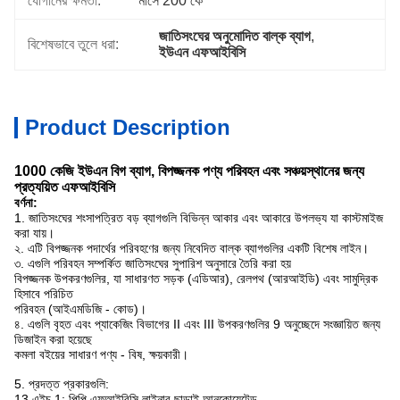
যোগানের ক্ষমতা:
মাসে 200 কে
জাতিসংঘের অনুমোদিত বাল্ক ব্যাগ
, 
বিশেষভাবে তুলে ধরা:
ইউএন এফআইবিসি
Product Description
1000 কেজি ইউএন বিগ ব্যাগ, বিপজ্জনক পণ্য পরিবহন এবং সঞ্চয়স্থানের জন্য
প্রত্যয়িত এফআইবিসি
বর্ণনা:
1. জাতিসংঘের শংসাপত্রিত বড় ব্যাগগুলি বিভিন্ন আকার এবং আকারে উপলভ্য যা কাস্টমাইজ
করা যায়।
২. এটি বিপজ্জনক পদার্থের পরিবহণের জন্য নিবেদিত বাল্ক ব্যাগগুলির একটি বিশেষ লাইন।
৩. এগুলি পরিবহন সম্পর্কিত জাতিসংঘের সুপারিশ অনুসারে তৈরি করা হয়
বিপজ্জনক উপকরণগুলির, যা সাধারণত সড়ক (এডিআর), রেলপথ (আরআইডি) এবং সামুদ্রিক
হিসাবে পরিচিত
পরিবহন (আইএমডিজি - কোড)।
৪. এগুলি বৃহত এবং প্যাকেজিং বিভাগের II এবং III উপকরণগুলির 9 অনুচ্ছেদে সংজ্ঞায়িত জন্য
ডিজাইন করা হয়েছে
কমলা বইয়ের সাধারণ পণ্য - বিষ, ক্ষয়কারী।
5. প্রদত্ত প্রকারগুলি:
13 এইচ 1: পিপি এফআইবিসি লাইনার ছাড়াই আনকোয়েটেড