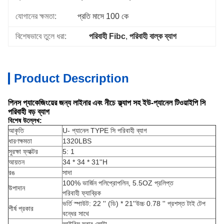
যোগানের ক্ষমতা:
প্রতি মাসে 100 কে
বিশেষভাবে তুলে ধরা:
পরিবাহী Fibc
, 
পরিবাহী বাল্ক ব্যাগ
Product Description
পিনস প্যাকেজিংয়ের জন্য লাইনার এবং নীচে ফ্ল্যাপ সহ ইউ-প্যানেল টিওয়াইপি সি
পরিবাহী বড় ব্যাগ
বিশেষ উল্লেখ:
আকৃতি
U- প্যানেল TYPE সি পরিবাহী ব্যাগ
ধারণক্ষমতা
1320LBS
সুরক্ষা ফ্যাক্টর
5: 1
আয়তন
34 * 34 * 31''H
রঙ
সাদা
100% ভার্জিন পলিপ্রোপলিন, 5.5OZ প্রলিপ্ত
উপাদান
পরিবাহী ফ্যাব্রিক
ভর্তি স্পাউট: 22 '' (ডি) * 21''উচ্চ 0.78 '' প্রশস্ত টাই টেপ
শীর্ষ প্রকার
বন্ধের সাথে