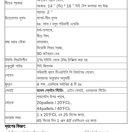
আইরিস স্রাব ফোটা,
নীচের প্রকার
আকার: 14 '' (ডি) * 16 '' টাই টেপ কলসার সহ উচ্চ
প্রস্থ: 2 ''
উত্তোলন লুপস
পার্শ্ব-সীম লুপস
রঙ: সাদা / হলুদ পরিবাহী ওয়েবিং
ফর্ম-লাগানো,
নীচে সিল,
মাছ ধরার নৌকা
খাদ্যমান,
বিরোধী স্থির স্বচ্ছ,
90 মাইক্রন বেধ
ইউভি স্থিতিশীল
1% ইউভি থেকে 3% চিকিত্সা করা হয়
ডকুমেন্ট পাউচ
পিই জিপলক
পরিবাহী ব্যাগ টিওয়াইপি সি নির্দেশের লেবেল,
লেবেল
অন্যদের অনুরোধ অনুযায়ী
মুদ্রণ
4 পক্ষ, একদিকে সর্বাধিক 4 টি রঙ
সেলাই
ডাবল প্লেইন স্টিচিং
, চেইন সেলাই, ওভারলক স্টিচিং
প্যালেটস উপর প্যাক,
মোড়ক
20pallets / 20'FCL,
44pallets / 40'FCL
1 x 20'FCL এর 25 দিনের জন্য;
অগ্রজ সময়
45 দিনের দিন 1 এক্স 40'এফসিএল এর জন্য
ব্যাগের বিবরণ: