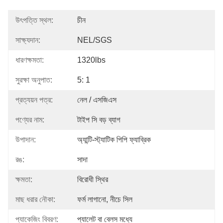
উৎপত্তি স্থল:
চীন
সাক্ষ্যদান:
NEL/SGS
ধারণক্ষমতা:
1320lbs
সুরক্ষা অনুপাত:
5: 1
প্রত্যয়ন পত্র:
নেল / এসজিএস
পণ্যের নাম:
টাইপ সি বড় ব্যাগ
উপাদান:
অ্যান্টি-স্ট্যাটিক পিপি ফ্যাব্রিক
রঙ:
সাদা
ক্ষমতা:
বিরোধী স্থির
মাছ ধরার নৌকা:
ফর্ম লাগানো, নীচে সিল
প্যাকেজিং বিবরণ:
প্যালেট বা বেলস মধ্যে