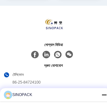
সোশ্যাল মিডিয়া
দ্রুত যোগাযোগ
টেলিফোন
86-25-84724100
ই-মেইল
SINOPACK
yiyu@fibc.net.cn