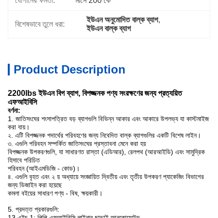
যোগানের ক্ষমতা:
মাসে 200 কে
ইউএন অনুমোদিত বাল্ক ব্যাগ
, 
বিশেষভাবে তুলে ধরা:
ইউএন বাল্ক ব্যাগ
Product Description
2200lbs ইউএন বিগ ব্যাগ, বিপজ্জনক পণ্য সংরক্ষণের জন্য প্রত্যয়িত
এফআইবিসি
বর্ণনা:
1. জাতিসংঘের শংসাপত্রিত বড় ব্যাগগুলি বিভিন্ন আকার এবং আকারে উপলভ্য যা কাস্টমাইজ
করা যায়।
২. এটি বিপজ্জনক পদার্থের পরিবহণের জন্য নিবেদিত বাল্ক ব্যাগগুলির একটি বিশেষ লাইন।
৩. এগুলি পরিবহন সম্পর্কিত জাতিসংঘের প্রস্তাবনা মেনে করা হয়
বিপজ্জনক উপকরণগুলি, যা সাধারণত রাস্তা (এডিআর), রেলপথ (আরআইডি) এবং সামুদ্রিক
হিসাবে পরিচিত
পরিবহন (আইএমডিজি - কোড)।
৪. এগুলি বৃহত এবং ২ য় অধ্যায়ে সংজ্ঞায়িত দ্বিতীয় এবং তৃতীয় উপকরণ প্যাকেজিং বিভাগের
জন্য ডিজাইন করা হয়েছে
কমলা বইয়ের সাধারণ পণ্য - বিষ, ক্ষয়কারী।
5. প্রদত্ত প্রকারগুলি:
13 এইচ 1: পিপি এফআইবিসি লাইনার ছাড়াই আনকোয়েটেড