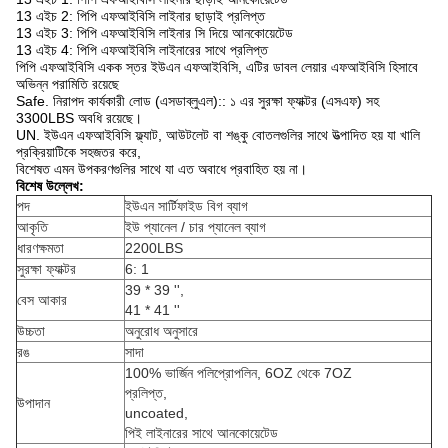
13 এইচ 2: পিপি এফআইবিসি লাইনার ছাড়াই প্রলিপ্ত
13 এইচ 3: পিপি এফআইবিসি লাইনার সি দিয়ে আনকোয়েটেড
13 এইচ 4: পিপি এফআইবিসি লাইনারের সাথে প্রলিপ্ত
পিপি এফআইবিসি একক স্তর ইউএন এফআইবিসি, এটির ডাবল লেয়ার এফআইবিসি হিসাবে
অভিন্ন পরামিতি রয়েছে
Safe. নিরাপদ কার্যকারী লোড (এসডাব্লুএল):: ১ এর সুরক্ষা ফ্যাক্টর (এসএফ) সহ
3300LBS অবধি রয়েছে।
UN. ইউএন এফআইবিসি ফ্ল্যাট, আউটলেট বা শঙ্কু বোতলগুলির সাথে উত্পাদিত হয় যা খালি
প্রক্রিয়াটিকে সহজতর করে,
বিশেষত এমন উপকরণগুলির সাথে যা এত অবাধে প্রবাহিত হয় না।
বিশেষ উল্লেখ:
পদ
ইউএন সার্টিফাইড বিগ ব্যাগ
আকৃতি
ইউ প্যানেল / চার প্যানেল ব্যাগ
ধারণক্ষমতা
2200LBS
সুরক্ষা ফ্যাক্টর
6: 1
39 * 39 '',
বেস আকার
41 * 41 ''
উচ্চতা
অনুরোধ অনুসারে
রঙ
সাদা
100% ভার্জিন পলিপ্রোপলিন, 6OZ থেকে 7OZ
প্রলিপ্ত,
উপাদান
uncoated,
পিই লাইনারের সাথে আনকোয়েটেড