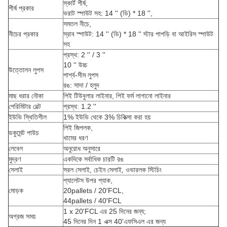
স্কার্ট শীর্ষ,
শীর্ষ প্রকার
ভরাট স্পাউট সহ: 14 '' (ডি) * 18 '',
সমতল নীচে,
নীচের প্রকার
স্রাব স্পাউট: 14 '' (ডি) * 18 '' স্টার পাপড়ি বা আইরিস স্পাউট
সহ
প্রস্থ: 2 '' / 3 ''
10 '' উচ্চ
উত্তোলন লুপস
পার্শ্ব-সীম লুপস
রঙ: সাদা / হলুদ
মাছ ধরার নৌকা
পিই টিউবুলার লাইনার, পিই ফর্ম লাগানো লাইনার
পেরিমিটার বেল্ট
প্রস্থ: 1.2 ''
ইউভি স্থিতিশীল
1% ইউভি থেকে 3% চিকিত্সা করা হয়
পিই জিপলক,
ডকুমেন্ট পাউচ
খামের ধরণ
লেবেল
অনুরোধ অনুসারে
মুদ্রণ
একদিকে সর্বাধিক চারটি রঙ
সেলাই
সরল সেলাই, চেইন সেলাই, ওভারলক স্টিচিং
প্যালেটস উপর প্যাক,
মোড়ক
20pallets / 20'FCL,
44pallets / 40'FCL
1 x 20'FCL এর 25 দিনের জন্য;
অগ্রজ সময়
45 দিনের দিন 1 এক্স 40'এফসিএল এর জন্য