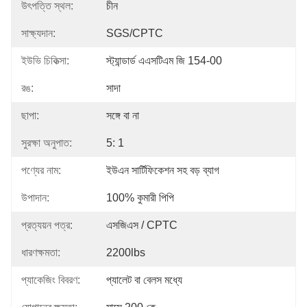
উৎপত্তি স্থল:
চীন
সাক্ষ্যদান:
SGS/CPTC
ইউভি চিকিত্সা:
স্ট্যান্ডার্ড এএসটিএম জি 154-00
রঙ:
সাদা
ছাপা:
সঙ্গে বা না
সুরক্ষা অনুপাত:
5: 1
পণ্যের নাম:
ইউএন সার্টিফিকেশন সহ বড় ব্যাগ
উপাদান:
100% কুমারী পিপি
প্রত্যয়ন পত্র:
এসজিএস / CPTC
ধারণক্ষমতা:
2200lbs
প্যাকেজিং বিবরণ:
প্যালেট বা বেলস মধ্যে