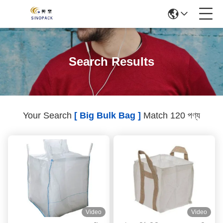
Search Results
Your Search
[ Big Bulk Bag ]
Match 120 পণ্য
Video
Video