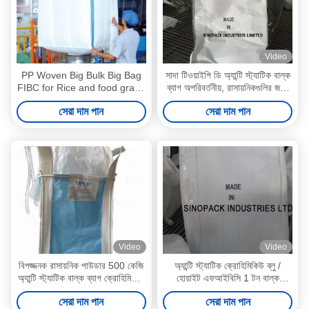
Video
PP Woven Big Bulk Big Bag
সাদা টিওয়াইপি ডি অ্যান্টি স্ট্যাটিক বাল্ক
FIBC for Rice and food grade
ব্যাগ অপরিবর্তনীয়, রাসায়নিকগুলির জন্য
Jumbo bag
অ্যান্টি-সিফ্ট
সেরা দাম পান
সেরা দাম পান
Video
Video
বিপজ্জনক রাসায়নিক পাউডার 500 কেজি
অ্যান্টি স্ট্যাটিক ক্রোহিমিকিউ ব্লু /
অ্যান্টি স্ট্যাটিক বাল্ক ব্যাগ ক্রোহিমিকিউ
হোয়াইট এফআইবিসি 1 টন বাল্ক
নীল
ব্যাগগুলি গ্রাউন্ডিং ছাড়াই ক্ষতিকর
সেরা দাম পান
সেরা দাম পান