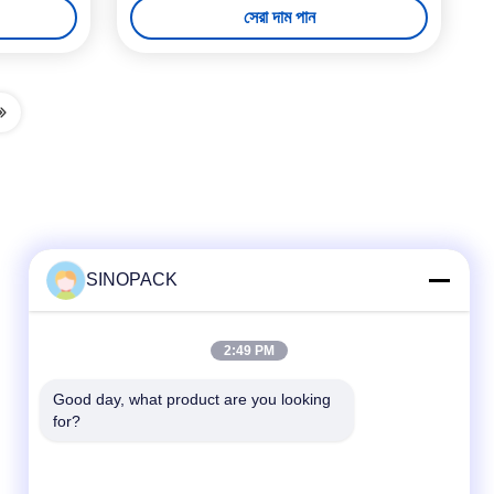
সেরা দাম পান
SINOPACK
দ্রুত যোগাযোগ
2:49 PM
টেলিফোন
Good day, what product are you looking 
for?
86-25-84724100
ই-মেইল
yiyu@fibc.net.cn