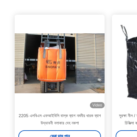
Video
2205 এলবিএস এফআইবিসি বাল্ক ব্যাগ নমনীয় ধারক ব্যাগ
সুরক্ষা নীল
উদ্ভাবনী নলাকার দেহ নকশা
চিকিত্সা
সেরা দাম পান