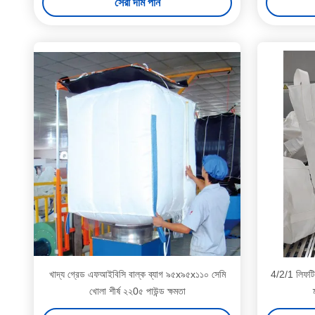
সেরা দাম পান
খাদ্য গ্রেড এফআইবিসি বাল্ক ব্যাগ ৯৫x৯৫x১১০ সেমি
4/2/1 লিফটিং
খোলা শীর্ষ ২২0৫ পাউন্ড ক্ষমতা