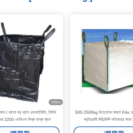
Video
 / সাদা / কালো বড় ব্যাগ এফআইবিসি, ইউভি
500-2500kg উত্তোলন ক্ষমতা Fibc বা
 করা 2200 এলবিএস ফিব্ক বাল্ক ব্যাগ
প্রতিরোধী PE/PP লাইনারের সাথে প
সেরা দাম পান
সেরা দাম পান