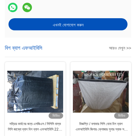
এখনই যোগাযোগ করুন
বিগ ব্যাগ এফআইবিসি
আরও দেখুন >>
ভিডিও
ভিডিও
সক্রিয় কার্বনের জন্য এসজিএস / সিপিসি বাল্ক
বিজ্ঞপ্তি / নলাকার পিপি বোনা বিগ ব্যাগ
পিপি জাম্বো ব্যাগ বিগ ব্যাগ এফআইবিসি 2200
এফআইবিসি জিপার ক্লোজার সুপার স্যাক সহ
এলবিএস
With